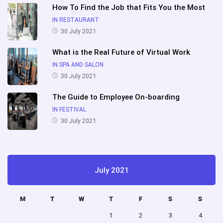
How To Find the Job that Fits You the Most
IN RESTAURANT
30 July 2021
What is the Real Future of Virtual Work
IN SPA AND SALON
30 July 2021
The Guide to Employee On-boarding
IN FESTIVAL
30 July 2021
July 2021
M
T
W
T
F
S
S
1
2
3
4