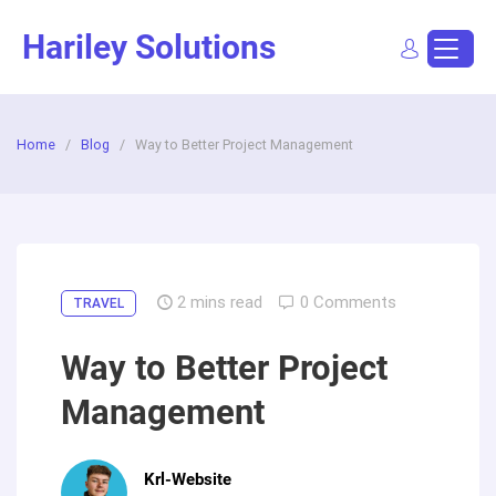
Skip
Hariley Solutions
to
content
Sign In
Dashboard
Post a Job
Home
/
Blog
/
Way to Better Project Management
2
mins read
0 Comments
TRAVEL
Way to Better Project
Management
Krl-Website