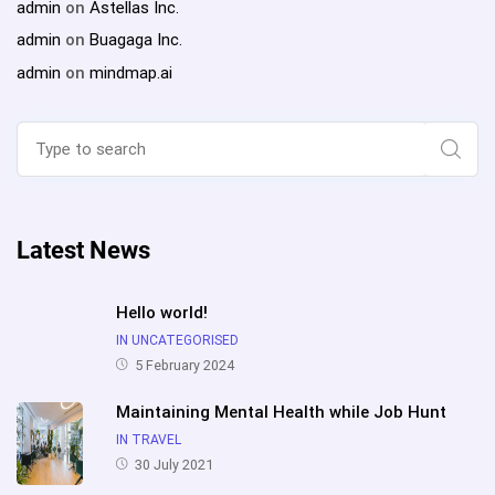
admin
on
Astellas Inc.
admin
on
Buagaga Inc.
admin
on
mindmap.ai
Search
for:
Sear
Latest News
Hello world!
IN UNCATEGORISED
5 February 2024
Maintaining Mental Health while Job Hunt
IN TRAVEL
30 July 2021